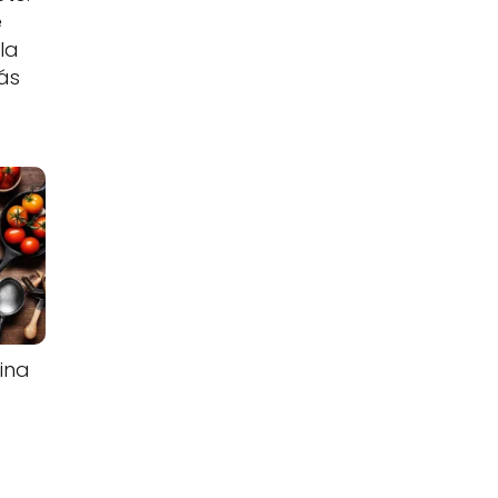
e
 la
ás
ina