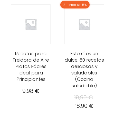
Ahorras un 5%
Recetas para
Esto sí es un
Freidora de Aire
dulce. 80 recetas
Platos Fáciles
deliciosas y
ideal para
saludables
Principiantes
(Cocina
saludable)
9,98
€
El
19,90
€
El
precio
18,90
€
precio
original