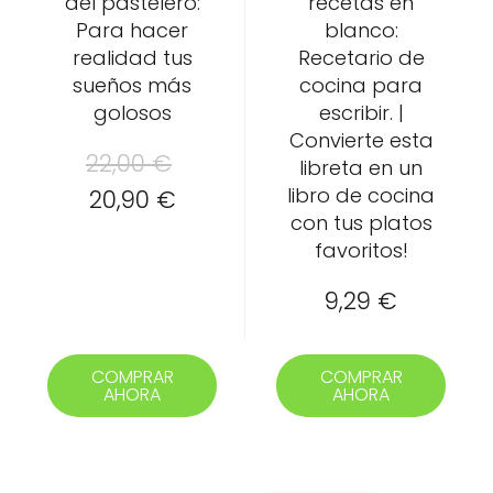
del pastelero:
recetas en
Para hacer
blanco:
realidad tus
Recetario de
sueños más
cocina para
golosos
escribir. |
Convierte esta
El
22,00
€
libreta en un
libro de cocina
El
precio
20,90
€
con tus platos
precio
original
favoritos!
actual
era:
9,29
€
es:
22,00 €.
20,90 €.
COMPRAR
COMPRAR
AHORA
AHORA