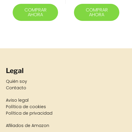
actual
era:
COMPRAR
COMPRAR
AHORA
AHORA
es:
19,90 €.
18,90 €.
Legal
Quién soy
Contacto
Aviso legal
Política de cookies
Política de privacidad
Afiliados de Amazon