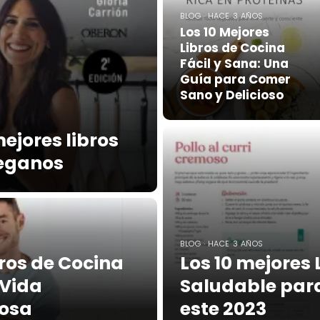
BLOG · HACE 3 AÑOS
Los 10 Mejores
Libros de Cocina
Fácil y Sana: Una
Guía para Comer
Sano y Delicioso
ejores libros
veganos
BLOG · HACE 3 AÑOS
bros de Cocina
Los 10 mejores 
 Vida
Saludable para
rosa
este 2023