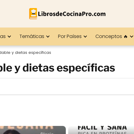
ías
Temáticas
Por Países
Conceptos 🔥
dable y dietas específicas
le y dietas específicas