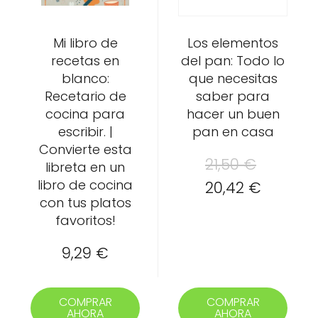
Mi libro de
Los elementos
recetas en
del pan: Todo lo
blanco:
que necesitas
Recetario de
saber para
cocina para
hacer un buen
escribir. |
pan en casa
Convierte esta
El
21,50
€
libreta en un
libro de cocina
precio
El
20,42
€
con tus platos
original
precio
favoritos!
era:
actual
9,29
€
21,50 €.
es:
20,42 €
COMPRAR
COMPRAR
AHORA
AHORA