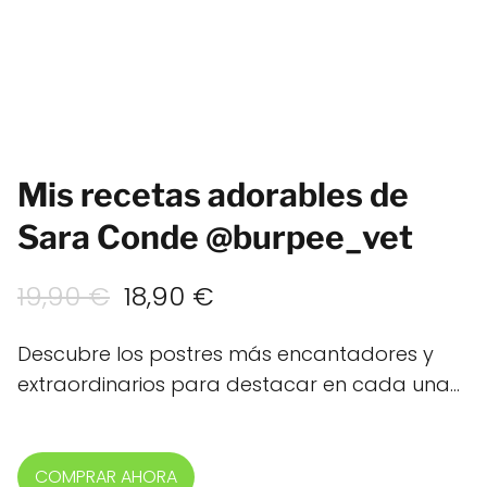
Mis recetas adorables de
Sara Conde @burpee_vet
El
El
19,90
€
18,90
€
precio
precio
Descubre los postres más encantadores y
original
actual
extraordinarios para destacar en cada una…
era:
es:
19,90 €.
18,90 €.
COMPRAR AHORA