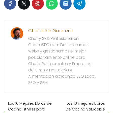
Chef John Guerrero
Chef y SEO Profesional en
GastroSEO.com Desarrollamos
webs y gestionamos el mejor
posicionamiento online para
Chefs, Restaurantes y Empresas
del Sector Hostelería y
Alimentación aplicando SEO Local,
SEO y SEM.
Los 10 Mejores Libros de
Los 10 mejores Libros
Cocina Fitness para
De Cocina Saludable